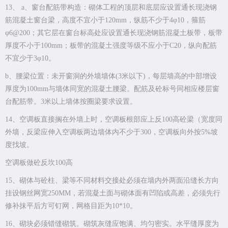
13、 a、窗台配筋带构造：砌体工程的顶层和底层应设置通长现浇钢
筋混凝土窗台梁，高度不宜小于120mm，纵筋不少于4φ10，箍筋
φ6@200；其它层在窗台标高处应设置通长现浇钢筋混凝土板带，板带
厚度不小于100mm；板带的混凝土强度等级不应小于C20，纵向配筋
不宜少于3φ10。
b、腰梁位置：未开窗洞的外墙墙体(3米以下)，每层墙高的中部增设
厚度为100mm与墙体同宽的混凝土腰梁。配筋及砼标号同相应楼层窗
台配筋带。3米以上墙体按圈梁要求设置。
14、空调板直接搁在外墙上时，空调板根部应上反100高砼梁（宽度同
外墙，反梁应伸入空调板两边墙体内不少于300，空调板向外按5%坡
度找坡。
空调板做砼反坎100高
15、砌体与砼柱、梁等不同材料交接处必须在墙内外两面沿缝长方向
挂设钢丝网宽250MM，若混凝土面与砌体面有凹陷或高差，必须先行
修补抹平后方可钉网，网格目距为10*10。
16、砌块必须错缝砌筑。砌筑灰缝应饱满、均匀密实。水平缝厚度为