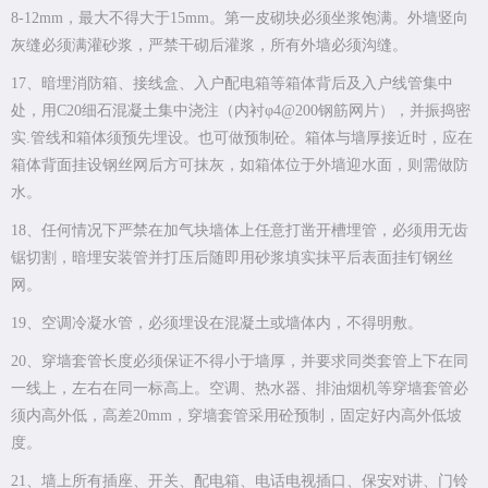
8-12mm，最大不得大于15mm。第一皮砌块必须坐浆饱满。外墙竖向
灰缝必须满灌砂浆，严禁干砌后灌浆，所有外墙必须沟缝。
17、暗埋消防箱、接线盒、入户配电箱等箱体背后及入户线管集中
处，用C20细石混凝土集中浇注（内衬φ4@200钢筋网片），并振捣密
实.管线和箱体须预先埋设。也可做预制砼。箱体与墙厚接近时，应在
箱体背面挂设钢丝网后方可抹灰，如箱体位于外墙迎水面，则需做防
水。
18、任何情况下严禁在加气块墙体上任意打凿开槽埋管，必须用无齿
锯切割，暗埋安装管并打压后随即用砂浆填实抹平后表面挂钉钢丝
网。
19、空调冷凝水管，必须埋设在混凝土或墙体内，不得明敷。
20、穿墙套管长度必须保证不得小于墙厚，并要求同类套管上下在同
一线上，左右在同一标高上。空调、热水器、排油烟机等穿墙套管必
须内高外低，高差20mm，穿墙套管采用砼预制，固定好内高外低坡
度。
21、墙上所有插座、开关、配电箱、电话电视插口、保安对讲、门铃