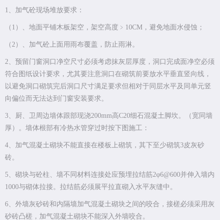
1、加气砼现场堆放要求：
（1）、地面平铺木板架空，架空高度﹥10CM，避免地面水侵蚀；
（2）、加气砼上面用雨布覆盖，防止雨淋。
2、预留门窗洞口净空尺寸必须考虑抹灰层厚度，洞口完成面净空必须
符合图纸设计要求，尤其要注意洞口在砌筑前要放水平垂直竖向线，
以避免洞口砌筑完后洞口尺寸满足要求但相对于同层水平及同单元竖
向偏位而无法达到门窗安装要求。
3、厨、卫周边墙体跟部现浇200mm高C20细石混凝土脚坎。（宽同墙
厚）。墙体根部有冷热水管穿过时按下图施工：
4、加气混凝土砌块不能直接在楼板上砌筑，其下至少砌筑3皮灰砂
砖。
5、砌块与砼柱、墙不同材料连接处应预埋拉结筋2φ6@600并伸入墙内
1000与砌体拉接。拉结筋必须展平拉直砌入水平灰缝中。
6、外墙灰砂砖和内隔墙加气混凝土砌块之间的咬合，接槎必须采用灰
砂砖凸槎，加气混凝土砌块不能深入外墙咬合。