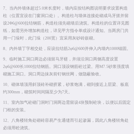
7、当内外墙体超过5.0米长度时，墙内应按结构图说明要求设置构造
柱（位置宜设在门窗洞口处）。构造柱与墙体连接处砌成马牙搓并留
设2Φ6@600拉结钢筋，构造柱须先砌墙后浇筑。构造柱的位置详见图
纸，如需另外增加构造柱，详见甲方指令单或设计通知。当两房门共
用一门垛时，此门垛（200宽）宜采用灰砂砖嵌砌。
8、内外墙丁字相交处，应设拉结筋2φ6@600并伸入内墙内1000锚固。
9、临时施工洞口两边必须留马牙槎，并须沿洞口两侧高度设置
2φ6@600长1000拉结钢筋。洞口顶设钢筋砼过梁。用M7.5砂浆强度填
砌施工洞口。洞口周边抹灰前钉钢丝网，做隐蔽验收。
10、砌体墙顶用斜顶砖补砌挤紧，砂浆饱满，砌到接近上层梁、板底
约300mm，砌筑时间间隔至少为7天。
11、室内加气砼砌门洞时门洞两边需留设4块预制砼块，以便以后固定
门框的安装。
12、八角楼转角处砌砖容易产生通缝而引起渗漏，因此八角楼转角处
必须用砼浇筑。