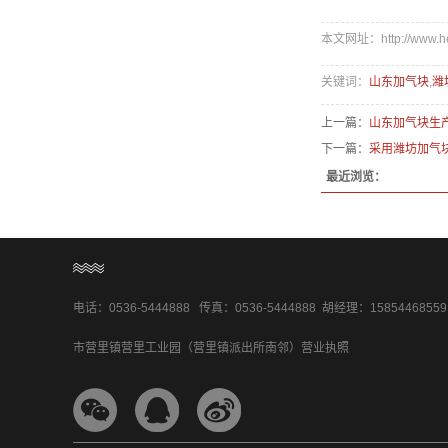
本文网址：http://www.heng
关键词：
山东加气块
,
潍
上一篇：
山东加气块生
下一篇：
采用潍坊加气
最近浏览：
电话：0536-5444888 传真：0536-5444888 胡经理：158544685
市营里镇营里工业园（营里镇派出所南邻）
营业执照