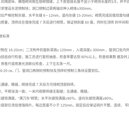
应隔皮纵、横墙砌块相互搭砌错缝，上下皮搭接长度不宜小于砌块长度的1/3，并不应小
求埋设水泥预制块；洞口预制过梁两端应伸入砌体≥300mm。
应严格控制灰缝，水平灰缝 8－12mm，竖向灰缝 15-20mm；砌筑完成后做双面勾
质量，顶砖应在墙体完成 7 天后进行砌筑，保证倾斜度 60 度，同时在顶砖 的中
收标准
在 16-20cm；二次构件的窗卧梁高≥ 120mm ，入墙深度≥ 300mm ，窗洞口处内外
班组自行检查，施工员进行复检抽查，检查率要达到 80%以上。检查结果数 据及时
，用卷尺或用激光测距仪检查，上下左右各一尺。
16-20 ㎝，门、窗洞口两侧砼预制块及顶砖砼预制三角块设置到位。
通缝、瞎缝，砌体完成 7 天后方可排砌顶部斜砖。
缝，平顺深浅一致；一米内观察砖缝无裂缝；无通缝、瞎缝。
缝饱满度，“满刀灰”砌筑；水平灰缝饱满度≥90％，竖向灰缝饱满度≥80%。
接部位须挂增强网片，每边宽度不小于 125mm，固定后应保证网片平整、连续、 