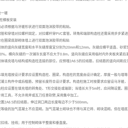
块一槎
造柱模板安装
前必须根据马牙槎形状进行双面泡沫胶带的粘贴。
钢管和穿墙对拉螺杆固定，对拉螺杆穿PVC套管。转角和端部构造柱还需采用步步紧
应在圈梁底部砌体墙上进行双面泡沫胶带的粘贴
砌体的竖向灰缝宽度和水平灰缝厚度宜分别为20mm和12mm。灰缝应横平竖直、砂
80%。横向灰缝的一次铺灰长度不应大于0.8m，竖向灰缝应采用临时内外夹板夹紧后
体填充墙与结构或构造柱连接的部位，应预埋2A6.5的拉结筋，拉结筋的竖向间距应为5
体填充墙按设计要求应设置构造柱、圈梁，构造柱的宽度由设计确定，厚度一般与墙等厚
凝土构件中或后植筋，预留长度符合设计要求。构造柱施工时按要求应留设马牙槎，马
造柱应设置在填充墙的转角处、T形交接处或端部；当墙长大于5m时，应间隔设置。
专用工具，不允许用斧或瓦刀任意砍劈,采用集中加工。
置2A6.5的拉结筋，伸过洞口两边长度每边不少于500mm。
度等级的加气混凝土不应混砌。加气混凝土砌块也不得与其它砖、砌块混砌。但在墙底
层拉线、挂线；用于控制砌体平整度和垂直度。