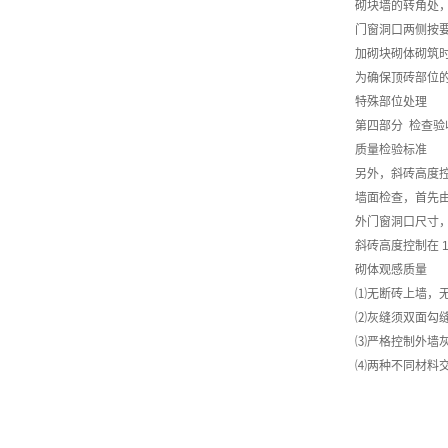
砌块墙的转角处，
门窗洞口两侧按要
加砌块砌体砌筑时
为确保顶砖部位的
特殊部位处理
第四部分 检查验
质量检验标准
另外，斜砖高度控制
墙面检查，首先由
外门窗洞口尺寸
斜砖高度控制在 
砌体观感质量
⑴无断砖上墙，无
⑵灰缝须双面勾
⑶严格控制外墙灰
⑷两种不同材料交