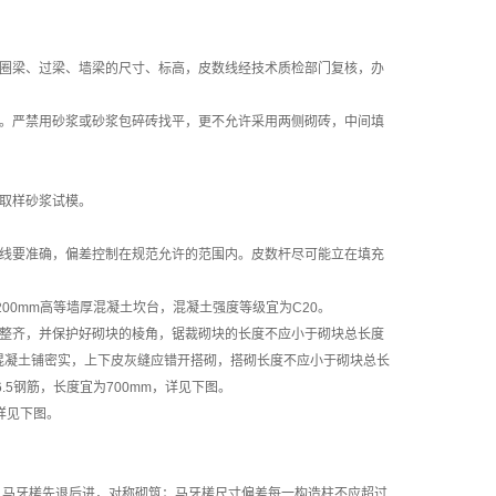
圈梁、过梁、墙梁的尺寸、标高，皮数线经技术质检部门复核，办
找平。严禁用砂浆或砂浆包碎砖找平，更不允许采用两侧砌砖，中间填
取样砂浆试模。
线要准确，偏差控制在规范允许的范围内。皮数杆尽可能立在填充
00mm高等墙厚混凝土坎台，混凝土强度等级宜为C20。
整齐，并保护好砌块的棱角，锯裁砌块的长度不应小于砌块总长度
石混凝土铺密实，上下皮灰缝应错开搭砌，搭砌长度不应小于砌块总长
.5钢筋，长度宜为700mm，详见下图。
详见下图。
），马牙槎先退后进，对称砌筑；马牙槎尺寸偏差每一构造柱不应超过