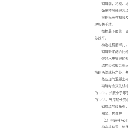
砌筑前，将楼、
弹出楼层轴线及
根据标高控制线
理相关手续。
根据最下面第一匹
芯找平。
构造柱钢筋绑扎
砌筑砂浆配合比
做好水电管线的
结构经验收合格
墙的两端或转角处，
蒸压加气混凝土砌
砌筑时应预先试
的1／3。长度小于等
的1／3。当搭砌长度
砌块墙的转角处
圈梁、构造柱
（1）构造柱马牙
构造柱位置，墙体