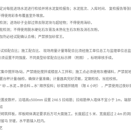
规定对每批进场水泥进行检验并将水泥复检报告；水泥批次、入库时间、 复检报告等
不得使用彩条布覆盖室外堆放。
批检测；进场砂子全部过筛去除泥块与超轻物；不得使用海砂。
按批检测；不得使用脱水硬化石灰膏及未熟化生石灰粉及消石灰粉。
外加剂必经试配确认合格；严禁掺加砂浆王。
得试验配合比；施工配合比、 现场用量计量等配合比须经施工单位总工与监理单位总
站必须设置不同强度、不同类型砂浆配合比标示牌 （附图） ，标明审核手续。
浆集中搅拌场/站，严禁随处搅拌或楼层人工拌和；施工点必须使用灰槽储料，严禁就
设置台秤计量/抽检，确保计量准确；计量器具完好灵敏，定期检验，当班校核。
按“ 砂→水泥→掺合料→水” 顺序投料；砂浆随拌随用 （限 4 小时） ，严禁使用过夜砂
皮数杆，沿墙高≤500mm 设置 2A6.5 拉结筋；拉结筋伸入墙体不宜小于 1m，端部
绍
砌筑样板，样板砌体满足要求后方可大面施工。长度超过 5 米、宽度超过 2.4m 的洞
留马 牙槎，水平筋锚入柱内。
艺