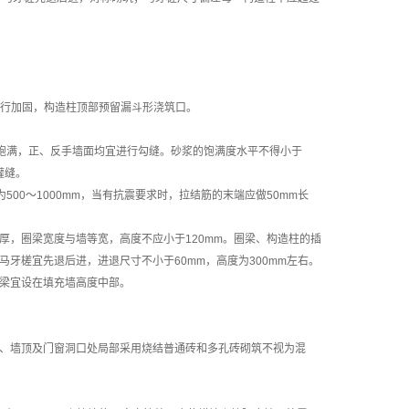
进行加固，构造柱顶部预留漏斗形浇筑口。
浆饱满，正、反手墙面均宜进行勾缝。砂浆的饱满度水平不得小于
灌缝。
00～1000mm，当有抗震要求时，拉结筋的末端应做50mm长
，圈梁宽度与墙等宽，高度不应小于120mm。圈梁、构造柱的插
牙槎宜先退后进，进退尺寸不小于60mm，高度为300mm左右。
圈梁宜设在填充墙高度中部。
、墙顶及门窗洞口处局部采用烧结普通砖和多孔砖砌筑不视为混