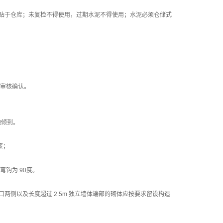
张贴于仓库；未复检不得使用，过期水泥不得使用；水泥必须仓储式
监审核确认。
地倾到。
浆；
弯钩为 90度。
口两侧以及长度超过 2.5m 独立墙体端部的砌体应按要求留设构造