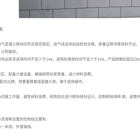
备
加气混凝土砌块应符合规范规定，加气块进场后经检验合格，质量证明书等资料齐全。不
，以防破损。
块出库至进场时间不宜少于14d，进场后堆放时间不宜少于14d，产品龄期应超过28
拌区，配备计量设备，确保砌筑砂浆质量，减少材料浪费。
”配合比牌，将重量换算成容器计具，便于现场操作。
切锯工作量，避免材料浪费，砌筑前应进行砌块排列设计，绘制砌体排砖 图、皮数杆
必须清晰设置的控制线主要有：
筑一米线、外窗轴线。