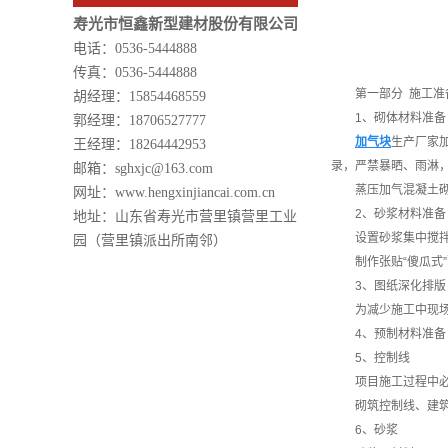
寿光市恒鑫新型建材股份有限公司
电话：0536-5444888
传真：0536-5444888
第一部分 施工准
胡经理：15854468559
1、砌体材料准备
郭经理：18706527777
加气块
生产厂家
王经理：18264442953
录，严禁暴晒、雨淋
邮箱：sghxjc@163.com
蒸压加气混凝土砌
网址：www.hengxinjiancai.com.cn
2、砂浆材料准备
地址：山东省寿光市营里镇营里工业
设置砂浆集中搅
园（营里镇派出所南邻）
制作张贴“傻瓜式
3、图纸深化排版
为减少施工中现场
4、预制材料准备
5、控制线
项目施工过程中
砌筑控制线、建
6、砂浆