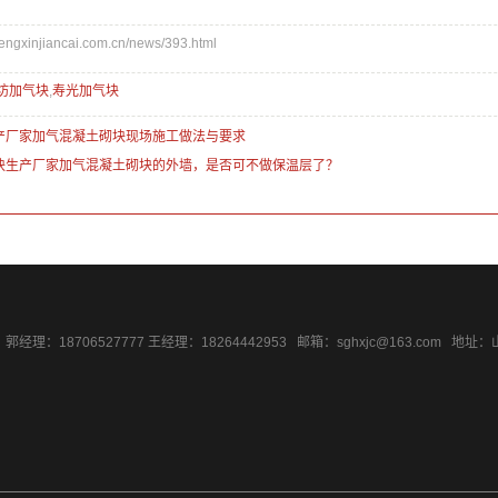
xinjiancai.com.cn/news/393.html
坊加气块
,
寿光加气块
产厂家加气混凝土砌块现场施工做法与要求
块生产厂家加气混凝土砌块的外墙，是否可不做保温层了？
59 郭经理：18706527777 王经理：18264442953 邮箱：sghxjc@163.com 地