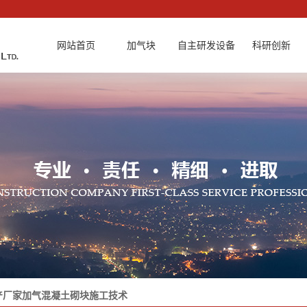
网站首页
加气块
自主研发设备
科研创新
100mm240
试块切割机
加气块蒸养
120mm240
料浆破碎机
加气块设备
180mm240
全自动清理
加气块锅炉
200mm240
切割改进型
加气块节能
240mm240
切割机双轴
300mm240
产厂家加气混凝土砌块施工技术