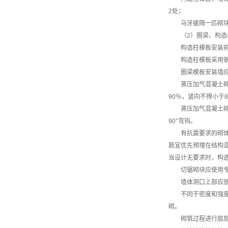
2处；
马牙槎隔一匹砌
（2）圈梁、构
构造柱模板安装
构造柱模板采用
圈梁模板安装墙
蒸压加气混凝土
90％，竖向不得小于
蒸压加气混凝土砌
90°弯钩。
有抗震要求的砌
筋宜优先预埋在结构混
当设计无要求时，构
切锯砌块应使用
墙体洞口上部应放
不同干密度和强
砌。
砌筑过程进行层