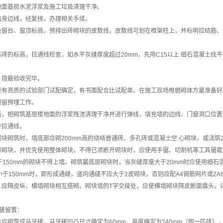
地面基层水泥浮浆及施工垃圾清理干净。
墙身边线，经复核，办理相关手续。
及窗台、窗顶标高，预排出砖砌块的皮数线，皮数线可划在框架柱上，并标明拉结筋、
砖的标高，拉通线检查，如水平灰缝厚度超过20mm，先用C15以上 细石混凝土
，隐蔽验收完毕。
经有资质的试验部门试配确定，有书面配合比试配单。在施工现场根据砌体方量准备好
预留预埋工作。
后，把砌筑基层楼地面的浮浆残渣清理干净并进行弹线，填充墙的边线、门窗洞口位置
并拉通线。
块砌筑时，墙底部应砌200mm高的烧结普通砖、多孔砖或混凝土空 心砌块，或浇筑2
排砌块，并优先使用整体砌块。不得已须断开砌块时，应使用手锯、切割机等工具锯裁
于150mm的砌块不得上墙。砌筑最底层砌块时，当灰缝厚度大于20mm时应使用细
小于150mm时，即形成通缝，竖向通缝不应大于2皮砌块，否则应配A4钢筋网片或2A6
，应隔皮纵、横墙砌块相互搭砌。砌块墙的T字交接处，应使横墙砌块隔皮断面露头。
槎留置：
应砌筑成马牙槎，马牙槎凹凸尺寸确定为60mm，高度确定为240mm（即一匹砖