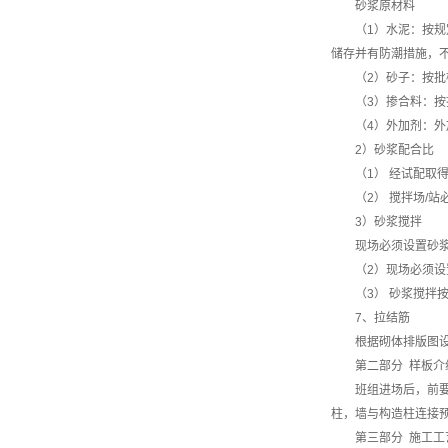
砂浆原材料
（1）水泥：按
储存并有防潮措施，
（2）砂子：按
（3）掺合料：
（4）外加剂：
2）砂浆配合比
（1） 经试配取
（2） 搅拌场/
3）砂浆搅拌
现场必须设置砂
（2）现场必须
（3） 砂浆搅拌
7、拉结筋
根据砌体排版图设置
第二部分 样板介
班组进场后，前要
柱，墙与构造柱连接预
第三部分 施工工