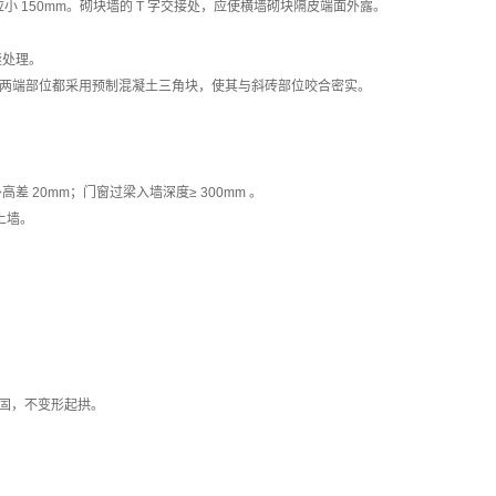
 150mm。砌块墙的 T 字交接处，应使横墙砌块隔皮端面外露。
缝处理。
间和两端部位都采用预制混凝土三角块，使其与斜砖部位咬合密实。
高差 20mm；门窗过梁入墙深度≥ 300mm 。
上墙。
牢固，不变形起拱。