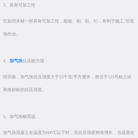
3、具有可加工性
它如同木材一样具有可加工性，能锯、刨、钻、钉，有利于施工,可现
场作业。
4、
加气块
抗压能力强
经实验，加气块抗压强度大于25千克/平方厘米，相当于125号粘土砖
和灰砂砖的抗压强度。
5、加气块耐高温
加气块混凝土在温度为600℃以下时，其抗压强度稍有增长，当温度在