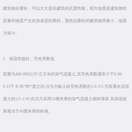
建筑物自重轻，可以大大提高建筑的抗震性能，因为地震是建筑物的
质量和地震产生的加速度的乘积，显然自重轻的建筑物质量小，地震
力就小。
2、保温性能好，导热系数低
容重为400-800公斤/立方米的加气混凝土,其导热系数通常介于0.08-
0.15千卡/米*时*度之间,仅为为黏土砖导热系数的1/4-1/5,为普通水泥混
凝土的1/5-1/10.在北方采用24厘米厚的加气混凝土砌块墙体.其保温效
果相当于49厘米厚的砖墙。