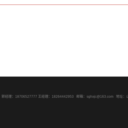
59 郭经理：18706527777 王经理：18264442953 邮箱：sghxjc@163.com 地