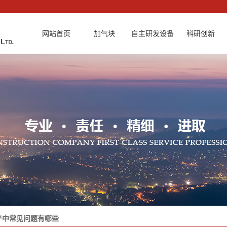
网站首页
加气块
自主研发设备
科研创新
100mm240
试块切割机
加气块蒸养
120mm240
料浆破碎机
加气块设备
180mm240
全自动清理
加气块锅炉
200mm240
切割改进型
加气块节能
240mm240
切割机双轴
300mm240
产中常见问题有哪些