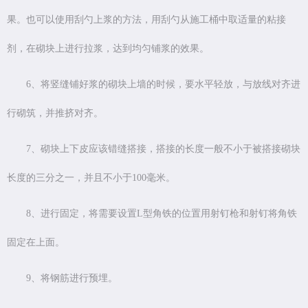
果。也可以使用刮勺上浆的方法，用刮勺从施工桶中取适量的粘接
剂，在砌块上进行拉浆，达到均匀铺浆的效果。
6、将竖缝铺好浆的砌块上墙的时候，要水平轻放，与放线对齐进
行砌筑，并推挤对齐。
7、砌块上下皮应该错缝搭接，搭接的长度一般不小于被搭接砌块
长度的三分之一，并且不小于100毫米。
8、进行固定，将需要设置L型角铁的位置用射钉枪和射钉将角铁
固定在上面。
9、将钢筋进行预埋。