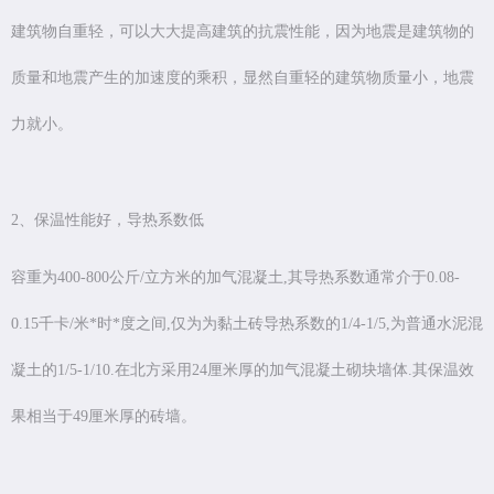
建筑物自重轻，可以大大提高建筑的抗震性能，因为地震是建筑物的
质量和地震产生的加速度的乘积，显然自重轻的建筑物质量小，地震
力就小。
2、保温性能好，导热系数低
容重为400-800公斤/立方米的加气混凝土,其导热系数通常介于0.08-
0.15千卡/米*时*度之间,仅为为黏土砖导热系数的1/4-1/5,为普通水泥混
凝土的1/5-1/10.在北方采用24厘米厚的加气混凝土砌块墙体.其保温效
果相当于49厘米厚的砖墙。