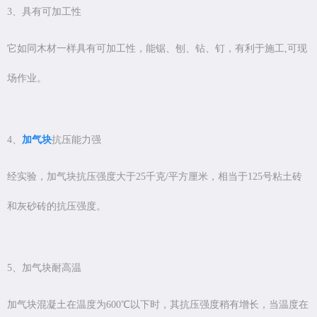
3、具有可加工性
它如同木材一样具有可加工性，能锯、刨、钻、钉，有利于施工,可现
场作业。
4、
加气块
抗压能力强
经实验，加气块抗压强度大于25千克/平方厘米，相当于125号粘土砖
和灰砂砖的抗压强度。
5、加气块耐高温
加气块混凝土在温度为600℃以下时，其抗压强度稍有增长，当温度在