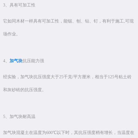
3、具有可加工性
它如同木材一样具有可加工性，能锯、刨、钻、钉，有利于施工,可现
场作业。
4、
加气块
抗压能力强
经实验，加气块抗压强度大于25千克/平方厘米，相当于125号粘土砖
和灰砂砖的抗压强度。
5、加气块耐高温
加气块混凝土在温度为600℃以下时，其抗压强度稍有增长，当温度在