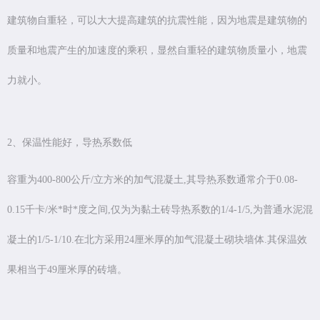
建筑物自重轻，可以大大提高建筑的抗震性能，因为地震是建筑物的
质量和地震产生的加速度的乘积，显然自重轻的建筑物质量小，地震
力就小。
2、保温性能好，导热系数低
容重为400-800公斤/立方米的加气混凝土,其导热系数通常介于0.08-
0.15千卡/米*时*度之间,仅为为黏土砖导热系数的1/4-1/5,为普通水泥混
凝土的1/5-1/10.在北方采用24厘米厚的加气混凝土砌块墙体.其保温效
果相当于49厘米厚的砖墙。