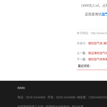
（4900孔/C㎡
这就是潍坊
加
本文网址：http://www.heng
关键词：
潍坊加气块
,
潍
上一篇：
保证潍坊加气
下一篇：
潍坊加气块有
最近浏览：
电话：0536-5444888 传真：0536-5444888 胡经理：158544685