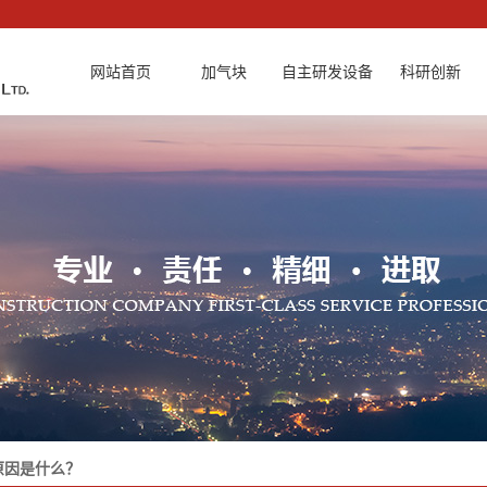
网站首页
加气块
自主研发设备
科研创新
100mm240
试块切割机
加气块蒸养
120mm240
料浆破碎机
加气块设备
180mm240
全自动清理
加气块锅炉
200mm240
切割改进型
加气块节能
240mm240
切割机双轴
300mm240
原因是什么？