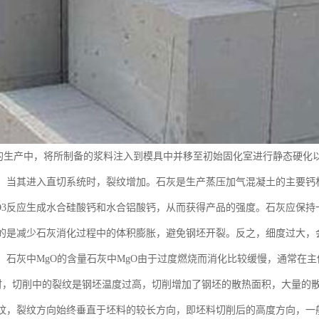
的生产中，将所制备的浆料注入到模具中并移至初始固化室进行静态硬化
，当其进入直切系统时，裂纹增加。石灰是生产蒸压加气混凝土的主要钙
A12O3反应生成水合硅酸钙和水合铝酸钙，从而获得产品的强度。石灰应
的是减少石灰消化过程中的体积膨胀，避免钢坯开裂。反之，细度过大，
。石灰中MgO的含量石灰中MgO由于过度燃烧而消化比较缓慢，通常在
大时，切削中的裂纹是钢坯温度过高，切削增加了钢坯的散热面积，大量的
纹，裂纹方向始终垂直于坯料的较长方向，即坯料切削后的高度方向，一般在