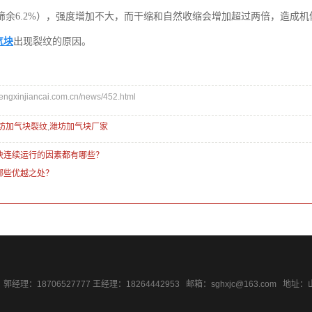
，占筛余6.2%），强度增加不大，而干缩和自然收缩会增加超过两倍，造成
气块
出现裂纹的原因。
xinjiancai.com.cn/news/452.html
坊加气块裂纹
,
潍坊加气块厂家
块连续运行的因素都有哪些？
哪些优越之处？
59 郭经理：18706527777 王经理：18264442953 邮箱：sghxjc@163.com 地