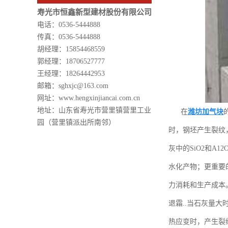
寿光市恒鑫新型建材股份有限公司
电话：0536-5444888
传真：0536-5444888
胡经理：15854468559
郭经理：18706527777
王经理：18264442953
邮箱：sghxjc@163.com
网址：www.hengxinjiancai.com.cn
地址：山东省寿光市营里镇营里工业
在
潍坊加气块
园（营里镇派出所南邻）
时，钢坯产生裂纹
灰中的SiO2和
水化产物；更重要
力消耗和生产成本
退霜..当石灰量
热应变时，产生裂