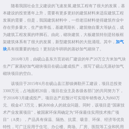
随着我国社会主义建设的飞速发展,建筑工程有了很大的发展，基
本建设的投资逐年上升，需要有更多更好的建筑材料来适应建筑工程
发展的需要，但是，我国建筑材料中，一些老旧材料使得建筑作业中
存在劳多量大，生产效率低，基建周期长，建筑物自重大等缺点，成
为建筑工程发展的绊脚石。由此，砌块建筑，大板建筑特别是轻板框
架建筑体系有了很大的发展，新型建筑材料的大批涌现。其中，
加气
块
具有很重要的地位！更别说牛哄哄的蒸砂加气砌块了。
2016年3月，由砚山县东方页岩砖厂建设的年产20万立方米加气块
生产厂家蒸砂加气砌块项目在砚山建成投产，填写了砚山无蒸砂加气
砌块项目的空白。
该项目于2015年6月在砚山县江那镇俩勒开工建设，项目总投资
3300万元，占地面积20亩，项目在业主及各级各部门的共同努力下，
于2016年3月建成投产。项目达产后预计可实现年销售收入为860万
元、税金47.3万元，解决80余人的就业问题。同时，该项目是“国家技
术产业发展项目”，被国家环保局确定为“环保最佳实用技术推广项
目”（A类），产品具有保温、隔热、抗震、吸音、环保、经济等优良
特性，可广泛应用于住宅、办公楼、商场、厂房、医院等工业和民用